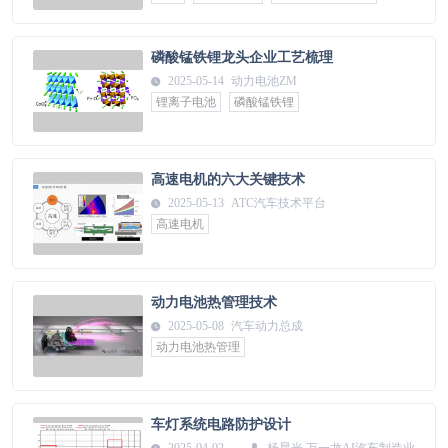
磷酸锰铁锂龙头企业工艺梳理
2025-05-14
动力电池ZM
锂离子电池
磷酸锰铁锂
高速电机的六大关键技术
2025-05-13
ATC汽车技术平台
高速电机
动力电池热管理技术
2025-05-08
汽车动力总成
动力电池热管理
车灯系统电路防护设计