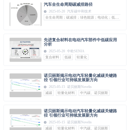
汽车全生命周期碳减排路径
2025-05-20
汽车碳中和技术
全生命周期；碳减排；绿色能源；电动化；低碳化转型
先进复合材料在电动汽车部件中低碳应用
分析
2025-05-20
中欧SENIA
复合材料
低碳
轻量化
诺贝丽斯揭示电动汽车轻量化减碳关键路
径 引领行业可持续发展新方向
2025-05-15
诺贝丽斯Novelis
减碳
轻量化材料
中汽碳、诺贝丽斯
诺贝丽斯揭示电动汽车轻量化减碳关键路
径 引领行业可持续发展新方向
2025-05-15
诺贝丽斯Novelis
减碳
轻量化材料
中汽碳、诺贝丽斯