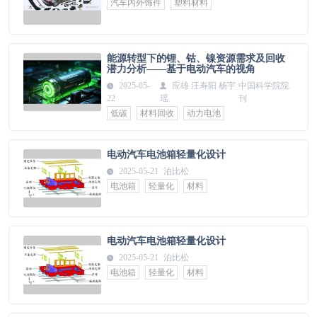
汽车内外饰件
塑料材料
能源转型下的锂、钴、镍资源需求及回收
潜力分析——基于电动汽车的视角
2025-05-
应雄 汪寿阳 杨宇
中国科学院院
22
瑶
刊
低碳
材料回收
动力电池
电动汽车电池箱轻量化设计
2025-05-21
泊比松
电池箱
轻量化
材料
电动汽车电池箱轻量化设计
2025-05-21
泊比松
电池箱
轻量化
材料