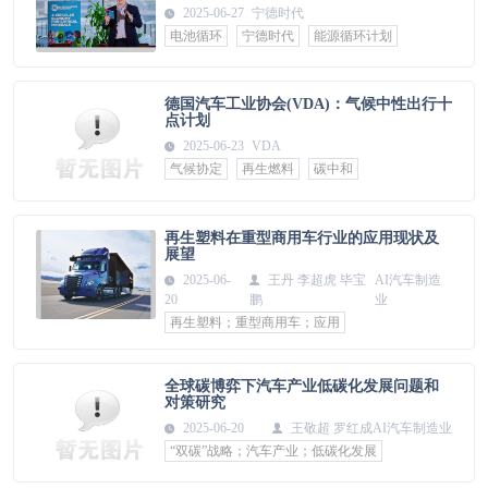
2025-06-27
宁德时代
电池循环
宁德时代
能源循环计划
德国汽车工业协会(VDA)：气候中性出行十
点计划
2025-06-23
VDA
气候协定
再生燃料
碳中和
再生塑料在重型商用车行业的应用现状及
展望
2025-06-
王丹 李超虎 毕宝
AI汽车制造
20
鹏
业
再生塑料；重型商用车；应用
全球碳博弈下汽车产业低碳化发展问题和
对策研究
2025-06-20
​王敬超 罗红成
AI汽车制造业
“双碳”战略；汽车产业；低碳化发展