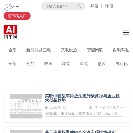
登录 丨 注册
投审稿入口
全部
新能源及三电
充电设施
智能网联
自动驾驶
全部
机加
冲压
焊装
涂装
总装
自动化
美欧中轻型车排放法规升级路径与企业技
术创新趋势
2026-04-08
李斗
AI汽车制造业
轻型车；排放法规；蒸发排放；加油排放；技术创新；美欧中标准
基于应用场景的铝合金汽车碳排放研究