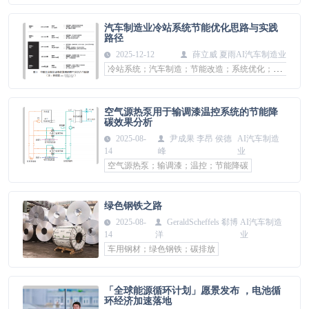
汽车制造业冷站系统节能优化思路与实践
路径
2025-12-12
薛立威 夏雨
AI汽车制造业
冷站系统；汽车制造；节能改造；系统优化；投资回报
空气源热泵用于输调漆温控系统的节能降
碳效果分析
2025-08-
尹成果 李昂 侯德
AI汽车制造
14
峰
业
空气源热泵；输调漆；温控；节能降碳
绿色钢铁之路
2025-08-
GeraldScheffels 郗博
AI汽车制造
14
洋
业
车用钢材；绿色钢铁；碳排放
「全球能源循环计划」愿景发布 ，电池循
环经济加速落地