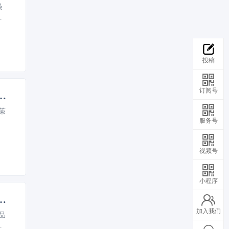
强
影
投稿
订阅号
部门启动实施县域充换电设施补短板工作
策
服务号
视频号
小程序
为抓手，“点线面”一体化推进数字化转型
加入我们
品
。