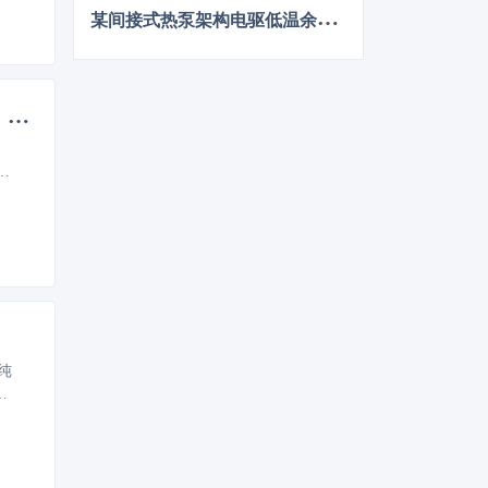
某
间接式热泵架构电驱低温余热利用控制方法的仿真优化研究
最高征收关税38.1%！欧盟对华电动汽车加征关税靴子落地，多方已表示反对
果
纯
用
两