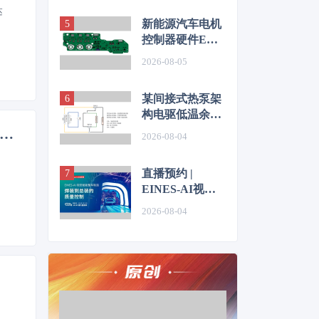
达
新能源汽车电机
控制器硬件EMC
源头抑制技术
2026-08-05
某间接式热泵架
构电驱低温余热
利用控制方法的
信部加强智能网联汽车准入、召回、OTA管理 有助于推动整个产业规范化发展
2026-08-04
仿真优化研究
直播预约 |
EINES-AI视觉
赋能整车制造：
2026-08-04
焊装到总装的质
量控制