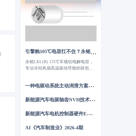
引擎舱105℃电容扛不住？永铭LKL(R) 135℃车规铝电解电容，破解冷却风扇高温振动失效难题
信
管
永铭LKL(R) 135℃车规铝电解电容，
汽
专治冷却风扇高温振动导致的鼓包漏
产
液。采用专用电解液、抗震封装与超
低ESR，寿命超5000h，失效率
一
种电驱动系统主动润滑方案的设计与分析
≤10PPM（传统方案300PPM）。可PIN
TO PIN替代NCC GPD/GVD，不改
新
能源汽车电驱轴齿NVH技术图谱研究
板。100万颗用量售后赔付从45万降至
近零，全生命周期成本优势显著，助
新
能源汽车电机控制器硬件EMC源头抑制技术
力国产化替代。
AI《汽车制造业》2026-4期