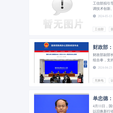
工信部拟引
调技术创新
响。
MORE
2024-05-13
工信部
财政部副部
组合拳，支
2024-04-23
充换电
4月11日
以旧换新行