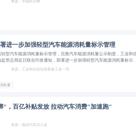
中国经济网
署进一步加强轻型汽车能源消耗量标示管理
范轻型汽车能源消耗量标示管理，完善汽车能源消耗量公示制度，工业和
场监管总局近日联合印发通知，部署进一步加强轻型汽车能源消耗量标示
车生产企业或进口汽车经销商应保证其轻型汽车产品在销售时粘贴有轻型
工业和信息化部装备工业一司
量标识。能耗标识的内容、格式、材质和粘贴等应符合相应规范；在汽车
其它场所使用能耗标识时，可等比例放大或缩小。本通知自发布之日起实
消耗量
绑"，百亿补贴发放 拉动汽车消费"加速跑"
电动汽车百人会