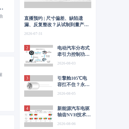
综合利用行业规范条件（2024年本）》公开征求意见
合
直播预约 | 尺寸偏差、缺陷遗
漏、反复整改？从试制到量产，
如何从容应对车身质量挑战
2026-07-31
电动汽车分布式
牵引力控制功能
开发与优化研究
2026-08-03
据
引擎舱105℃电
容扛不住？永铭
LKL(R) 135℃车
2026-08-05
规铝电解电容，
破解冷却风扇高
新能源汽车电驱
温振动失效难题
轴齿NVH技术图
谱研究
2026-08-06