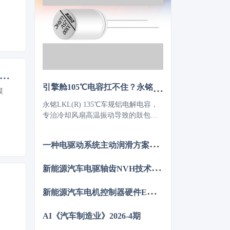
30
 Vision Banana！商汤开源 SenseNova-Vision：视觉任务大统一，经典视觉并入大模型
引擎舱105℃电容扛不住？永铭LKL(R) 135℃车规铝电解电容，破解冷却风扇高温振动失效难题
模
永铭LKL(R) 135℃车规铝电解电容，
专治冷却风扇高温振动导致的鼓包漏
液。采用专用电解液、抗震封装与超
低ESR，寿命超5000h，失效率
一
种电驱动系统主动润滑方案的设计与分析
≤10PPM（传统方案300PPM）。可PIN
TO PIN替代NCC GPD/GVD，不改
新
能源汽车电驱轴齿NVH技术图谱研究
板。100万颗用量售后赔付从45万降至
近零，全生命周期成本优势显著，助
新
能源汽车电机控制器硬件EMC源头抑制技术
力国产化替代。
AI《汽车制造业》2026-4期