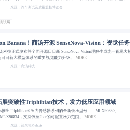
同期举办两天Technology Presentation Stage（技术分享专区），预计
汽车测试及质量监控博览会
专家将围绕行业热点带来现场分享。
MORE
测试展
超越
商汤科技正式发布并全面开源日日新 SenseNova-Vision理解生成统一视觉大
汤日日新大模型体系的重要视觉能力升级。
MORE
商汤科技
is拓展突破性Triphibian技术，发力低压应用领域
xis推出Triphibian®压力传感器系列的全新低压型号——MLX90830、
3和MLX90834，支持低至2bar的可配置压力范围。
MORE
迈来芯Melexis