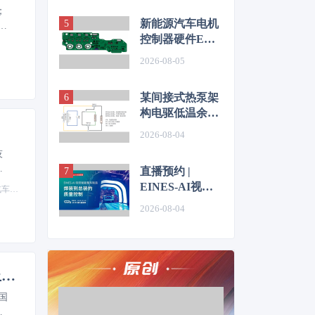
；
新能源汽车电机
%
控制器硬件EMC
源头抑制技术
2026-08-05
某间接式热泵架
构电驱低温余热
利用控制方法的
2026-08-04
仿真优化研究
技
力
直播预约 |
智
EINES-AI视觉
制造业
应
赋能整车制造：
2026-08-04
品
焊装到总装的质
量控制
欧洲汽车测试展释放了哪些行业趋势？这些热点，8月将在上海持续呈现
国
技