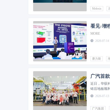
Melexis
看见·增
MORE
2026-07-14
赛力斯
广汽首款
近日，华荻
铸后地板顺
2026-07-13
广汽集团