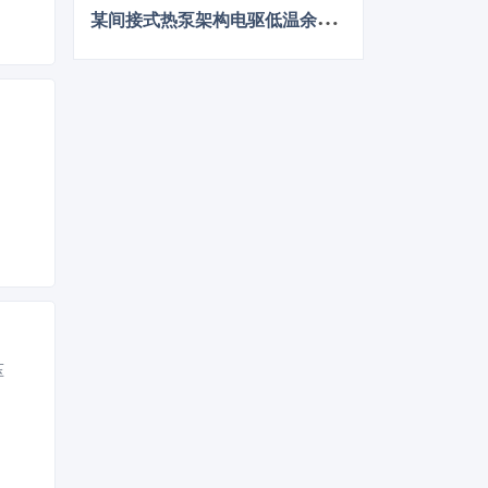
某
间接式热泵架构电驱低温余热利用控制方法的仿真优化研究
压