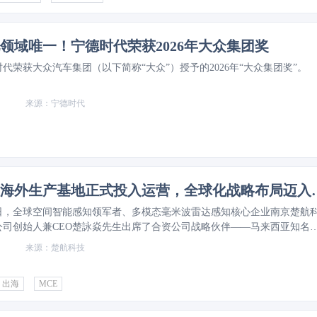
领域唯一！宁德时代荣获2026年大众集团奖
代荣获大众汽车集团（以下简称“大众”）授予的2026年“大众集团奖”。
宁德时代
楚航科技海外生产基地正
月7日，全球空间智能感知领军者、多模态毫米波雷达感知核心企业南京楚航
公司创始人兼CEO楚詠焱先生出席了合资公司战略伙伴——马来西亚知名
Holdings Berhad位于吉隆坡新工厂的正式启用仪式，标志着双方全面战略
楚航科技
段。
MORE
出海
MCE