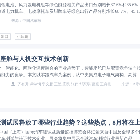
锂电池、风力发电机组等绿色能源相关产品出口分别增长37.6%和35.6%
道电力机车、电动摩托车及脚踏车等绿色出行产品分别增长68.7%、45.1
ORE
中国汽车报
出口
供应链
座舱与人机交互技术创新
化、智能化、网联化深度融合的产业趋势下，智能座舱已从配置竞争转向
地能力的竞争。本文以零跑汽车为案例，从中央集成电子电气架构、高算
车机操作系统、多模态交互、舱驾融合以及车载大模型六大技术维度，对
齐有升 谭学钢 李文鹏 王勉 庄凯 张伟 邹家琪 曹克 王炎彬
AI汽车
机交互关键技术进行深入解析，并聚焦底层技术实现、工程化落地、量产
本控制逻辑。研究表明，零跑汽车实现了高阶智能技术的大众化，为自主
复制的实践路径，验证了技术落地成效，并指明了未来优化方向。
MORE
月，中国（上海）国际汽车测试及质量监控博览会将汇聚来自中国及全球多个
汽车测试与验证技术企业。展会将集中展示全球汽车测试行业最新产品、