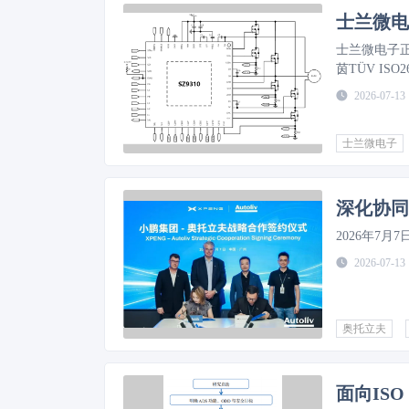
士兰微电子正
茵TÜV ISO
证的车身预
2026-07-13
芯片供给缺
士兰微电子
深化协同
2026年7
2026-07-13
奥托立夫
面向IS