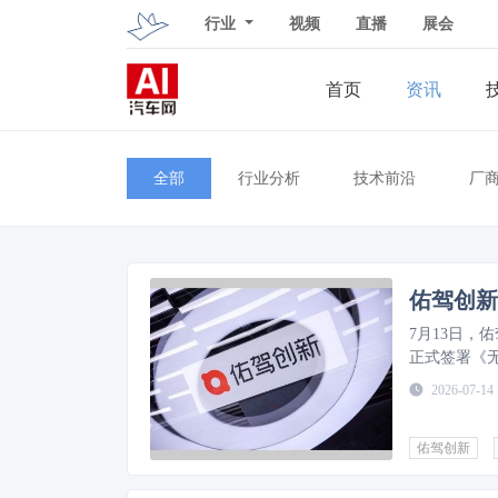
行业
视频
直播
展会
首页
资讯
全部
行业分析
技术前沿
厂
佑驾创新
7月13日，
正式签署《
2026-07-14
佑驾创新