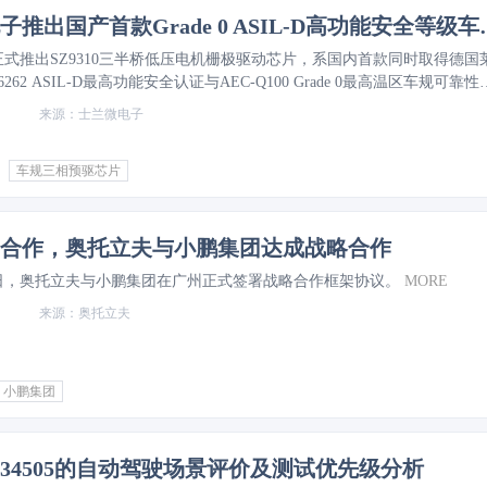
士兰微电子推出国产首款Grade
式推出SZ9310三半桥低压电机栅极驱动芯片，系国内首款同时取得德国
26262 ASIL-D最高功能安全认证与AEC-Q100 Grade 0最高温区车规可靠性
驱芯片。凭借全栈自研核心技术，该产品解决国内高功能安全等级车身驱
士兰微电子
口，打通高端车载预驱芯片国产化替代关键环节。
MORE
车规三相预驱芯片
合作，奥托立夫与小鹏集团达成战略合作
月7日，奥托立夫与小鹏集团在广州正式签署战略合作框架协议。
MORE
奥托立夫
小鹏集团
O 34505的自动驾驶场景评价及测试优先级分析