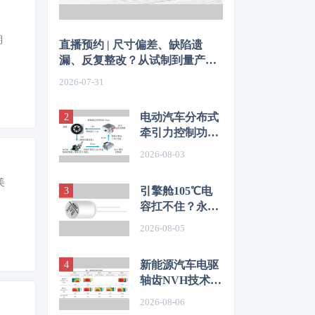
期
直播预约 | 尺寸偏差、缺陷遗
漏、反复整改？从试制到量产，
如何从容应对车身质量挑战
2026-07-31
电动汽车分布式
牵引力控制功能
开发与优化研究
2026-08-03
美
引擎舱105℃电
容扛不住？永铭
LKL(R) 135℃车
2026-08-05
规铝电解电容，
破解冷却风扇高
新能源汽车电驱
温振动失效难题
轴齿NVH技术图
谱研究
2026-08-06