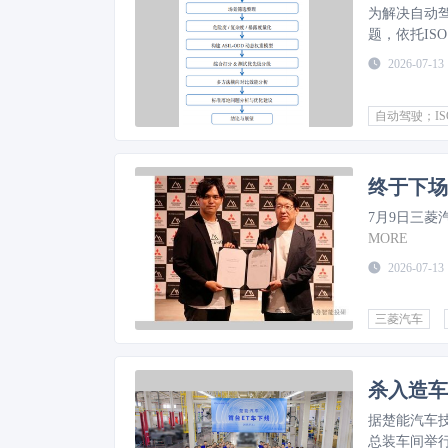
为解决自动
题，依托IS
全完整性等级（Au
2026-07-13
Design
仿真与实车
自动驾驶；IS
率，可为自动
地。
MORE
终于下场
7月9日三
MORE
2026-07-13
三菱汽车
杀入造车
​据楚能汽车
总装车间举