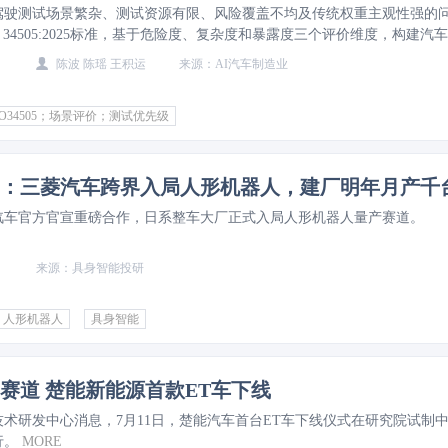
驾驶测试场景繁杂、测试资源有限、风险覆盖不均及传统权重主观性强的
O 34505:2025标准，基于危险度、复杂度和暴露度三个评价维度，构建汽
tomotive Safety Integrity Level，ASIL）－设计运行域（Operational
陈波 陈瑶 王积运
AI汽车制造业
 Domain，ODD）动态权重模型，优化测试优先级量化评价体系。经L3级自动
试验验证，该方法可精准划分测试等级，提升测试效率与高风险场景覆盖
O34505；场景评价；测试优先级
驾驶功能安全及预期功能安全验证提供工程借鉴，助力ISO 34505工程落
：三菱汽车跨界入局人形机器人，建厂明年月产千
菱汽车官方官宣重磅合作，日系整车大厂正式入局人形机器人量产赛道。
具身智能投研
人形机器人
具身智能
赛道 楚能新能源首款ET车下线
技术研发中心消息，7月11日，楚能汽车首台ET车下线仪式在研究院试制
行。
MORE