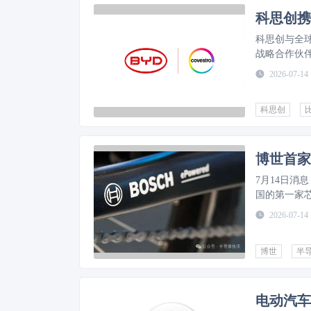
科思创携
科思创与全
战略合作伙
2026-07-14
科思创
博世首家
7月14日消
国的第一家芯
2026-07-14
博世
半
电动汽车